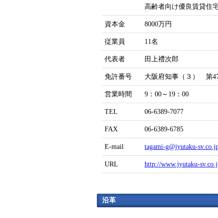
高齢者向け優良賃貸住
資本金
8000万円
従業員
11名
代表者
田上禮次郎
免許番号
大阪府知事（３） 第47
営業時間
9：00～19：00
TEL
06-6389-7077
FAX
06-6389-6785
E-mail
tagami-g@jyutaku-sv.co.j
URL
http://www.jyutaku-sv.co.
沿革